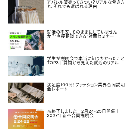
アパレル販売ってきつい？リアルな働き方
と、それでも選ばれる理由
就活の不安、そのままにしていません
か？“直接相談できる”対面セミナー
学生が説明会で本当に知りたかったこと
TOP3｜質問から見えた就活のリアル
満足度100％！ファッション業界合同説明
会レポート
※終了しました 2月24・25日開催｜
2027年新卒合同説明会