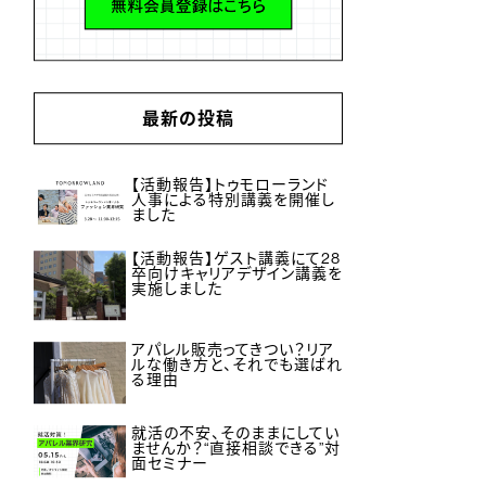
最新の投稿
【活動報告】トゥモローランド
人事による特別講義を開催し
ました
【活動報告】ゲスト講義にて28
卒向けキャリアデザイン講義を
実施しました
アパレル販売ってきつい？リア
ルな働き方と、それでも選ばれ
る理由
就活の不安、そのままにしてい
ませんか？“直接相談できる”対
面セミナー