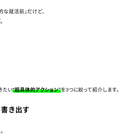
的な就活前」だけど、
。
きたい
“超具体的アクション”
を3つに絞って紹介します。
を書き出す
。