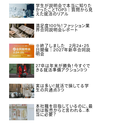
学生が説明会で本当に知りた
かったことTOP3｜質問から見
えた就活のリアル
満足度100％！ファッション業
界合同説明会レポート
※終了しました 2月24・25
日開催｜2027年新卒合同説
明会
27卒は年末が勝負！今すぐで
きる就活準備アクション3つ
実は多い！就活で損してる学
生の共通点3つ
本社職を目指しているのに、最
初は販売からと言われる…本
当に必要？