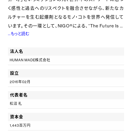
く感性と過去へのリスペクトを融合させながら、新たなカ
ルチャーを生む起爆剤となるモノ・コトを世界へ発信して
います。その一環として、NIGO®による、“The Future Is In
...もっと読む
The Past（過去と未来の融合）”をコンセプトにしたライ
フスタイルブランド「HUMAN MADE」や、東京発オリジナ
法人名
ルスパイスを用いた無添加カレーを提供する「CURRY
HUMAN MADE株式会社
UP」の運営のほか、企業ブランディングの支援をはじめ、
商品開発や空間演出など、各種コラボレーション、プロデ
設立
ュース業務をグローバルに実施しています。
2016年02月
代表者名
松沼 礼
資本金
1,443百万円