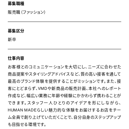
募集職種
た後、心斎橋PARCOのオープニングメンバーを務める。
販売職（ファッション）
2023年には札幌店の店長に就任し、2025年店長賞を受
賞。同年に本社に異動し、現在グローバル事業部にて海
募集区分
外店舗運営を担当。語学力を活かし、各国の窓口として
新卒
店舗運営を担う。
・2021年服飾系学校にて在学中にアルバイト入社し、
仕事内容
HARAJUKUにてストアスタッフとして勤務。大学卒業後、
お客様とのコミュニケーションを大切にし、ニーズに合わせた
商品提案やスタイリングアドバイスなど、質の高い接客を通して
正社員として商品部生産チームに配属。現在は、商品部
最高のブランド体験を提供することがミッションです。また、接
アパレル企画・デザインチームに所属し、在学中に培った
客にとどまらず、VMDや新商品の販売計画、本社へのレポート
デザイン・縫製の知識を活かしながら企画書作成やシー
作成など、幅広い業務に年齢や経験にかかわらず携わることが
ズンアイテムの構成組み、展示会のスタイリングなどの業
できます。スタッフ一人ひとりのアイデアを形にしながら、
務を担当しています。
HUMAN MADEらしい魅力的な体験をお届けするお店をチー
ム全員で創り上げていただくことで、自分自身のステップアップ
も目指せる環境です。
・2022年在学中にアルバイトとして入社し、SHIBUYA