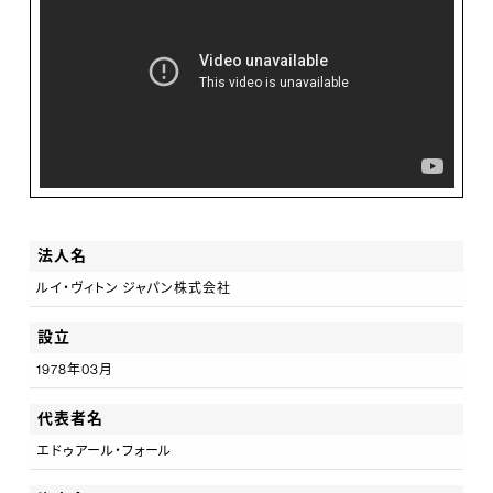
中にあると私たちは考えています。
そしてお客様にルイ・ヴィトンの真髄を伝えていくクライ
アントアドバイザーは、製品を販売するだけではなく、ブ
ランドを象徴するアンバサダーとしての役割を担います。
クライアントアドバイザーには、探求心、対応力、達成意
欲、そして相手の立場に立って考え、行動するという高い
ホスピタリティ精神が求められます。ルイ・ヴィトンならで
法人名
はの「おもてなし」をもって、接客・販売のエキスパートと
ルイ・ヴィトン ジャパン株式会社
なること、お客様の心に寄り添う接客をすることが私たち
設立
のミッションです。
1978年03月
代表者名
エドゥアール・フォール