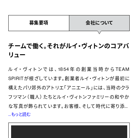
募集要項
会社について
チームで働く。それがルイ・ヴィトンのコアバ
リュー
ルイ・ヴィトンでは、1854年の創業当時からTEAM
SPIRITが根ざしています。創業者ルイ・ヴィトンが最初に
構えたパリ郊外のアトリエ「アニエール」には、当時のクラ
フツマン（職人）たちとルイ・ヴィトンファミリーの和やか
な写真が飾られています。お客様、そして時代に寄り添い
...もっと読む
ながら、革新的な製品を生み出してきたルイ・ヴィトン。
その精神は今も、世界中の店舗で働くスタッフ一人ひとり
に受け継がれています。ルイ・ヴィトンの価値は、社員の