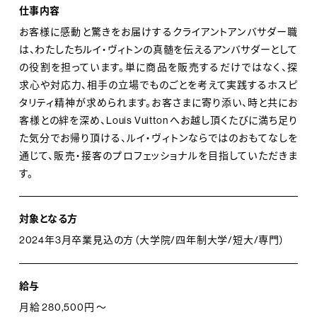
ト、また、接客や製品に関わるトレーニングを担当するト
仕事内容
レーナー、顧客作りを担当するマネジメントなどを目指す
お客様に感動と驚きをお届けするクライアントアンバサダー職
は、わたしたちルイ・ヴィトンの真髄を伝えるアンバサダーとして
こともできます。ご自身で、ルイ・ヴィトンでの未来を創造
の役割を担っています。単に商品を販売するだけではなく、探
してください。
求心や対応力、相手の立場でものごとを考えて実践するホスピ
タリティ精神が求められます。お客さまに寄り添い、時と共にお
客様との絆を深め、Louis Vuitton へお越し頂くたびに満ち足り
た気分でお帰り頂ける、ルイ・ヴィトンならではのおもてなしを
通じて、販売・接客のプロフェッショナルを目指していただきま
す。
対象となる方
2024年3月卒業見込の方（大学院/四年制大学/短大/専門）
給与
月給 280,500円 ～