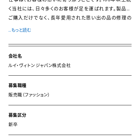
く当社には、日々多くのお客様が足を運ばれます。製品の
ご購入だけでなく、長年愛用された思い出の品の修理の
ご相談、オーダーメイドのご依頼など、その内容は多岐に
...もっと読む
わたります。お客様が笑顔で店舗を後にされるにはどう
すれば良いか、Client Firstを第一に接客に当たっていま
す。
会社名
ルイ・ヴィトン ジャパン株式会社
お客様の期待と信頼に応え、情熱を持ってサービスを極
めていきたい方、高いホスピタリティの心と意欲をお持ち
募集職種
の方にとって、ルイ・ヴィトンは最高のステージです。
販売職（ファッション）
経験を積まれた後は、クライアントアドバイザーとしてサ
募集区分
ービスを追求していくだけでなく、エキスパートとして接
新卒
客・販売の卓越したプロフェッショナルを目指すことや店
舗の運営や人材の育成に携わる店長などのマネジメン