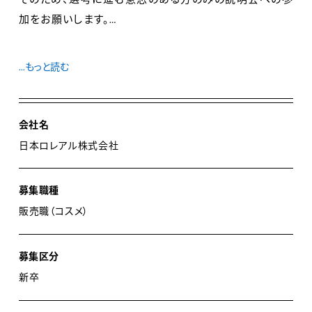
加をお願いします。
日時：4月17日、18日
...もっと読む
会場：梅田阪急ビルオフィスタワー
4月17日は13 時以降～19 時の間で約3時間半、4月18日
会社名
は午前中～ 16時の間で約3時間半を予定しております。
日本ロレアル株式会社
詳細のお時間は追ってのご案内となります。
募集職種
販売職（コスメ）
【イソップについて】
募集区分
イソップは1987年にメルボルンで創業して以来、優れた
新卒
スキンケア、ヘアケア、ボディケア製品の創造を追求し続
けてきました。私たちの製品は、研究を重ねた植物由来