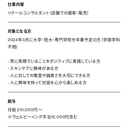
成分と非植物由来成分を使用しており、すべての成分は
仕事内容
私たちがこだわりを持って選び抜いたものです。イソップ
リテールコンサルタント（店舗での接客・販売）
は、知的探究心、将来への展望、移ろいやすい心の中で行
なわれる人間の努力というものを大切に考えています。
対象となる方
私たちは、生活環境や気候を考慮し、細部まで注意を払
2024年3月に大学・短大・専門学校を卒業予定の方（学部学科
うという姿勢を忘れずにひとつひとつの商品を開発して
不問）
います。また、健康的な食生活、適度な運動、定期的な読
- 常に笑顔でいることをポジティブに実践している方
書など、バランスの取れた生活の一部として、当社の商品
- スキンケアに興味がある方
を使っていただきたいと考えています。私たちの製品はオ
- 人に対しての敬意や誠実さを大切にできる方
フィシャルオンラインストアでご購入いただける他、パリ、
- 人に興味を持って対話を心から楽しめる方
東京、ニューヨークなどの大都市を中心に世界中で展開
している直営店、さらに、世界有数の高級百貨店のイソッ
給与
プカウンターで販売されています。
月給 210,000円 ～
※ウェルビーイング手当10,000円含む