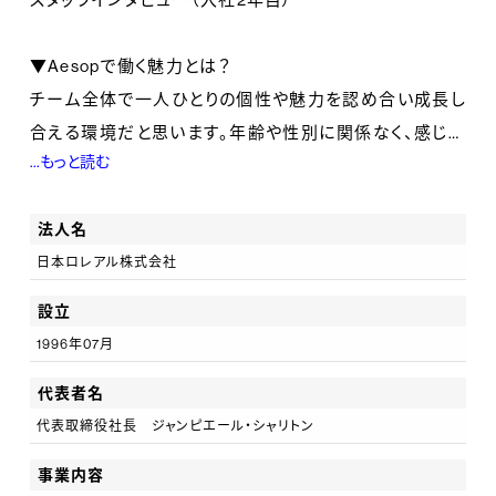
▼Aesopで働く魅力とは？
チーム全体で一人ひとりの個性や魅力を認め合い成長し
合える環境だと思います。年齢や性別に関係なく、感じて
...もっと読む
いることや意見を伝え合える環境があります。常に主体
性を求められるため、働くたびに人間力が鍛えられて豊
法人名
かになれていく気がします。お客様と会話をしながら、そ
日本ロレアル株式会社
の方を知るたびに一番寄り添ったご提案ができることに
やりがいを感じられます。
設立
1996年07月
▼イソップで成長するために必要ことは？
代表者名
Aesopのスタッフは前職が料理やインテリア関係など
代表取締役社長 ジャンピエール・シャリトン
様々な職種の方がいて、年齢や入社時期に関係なく互い
にアドバイスし合える「切磋琢磨」という言葉がぴったり
事業内容