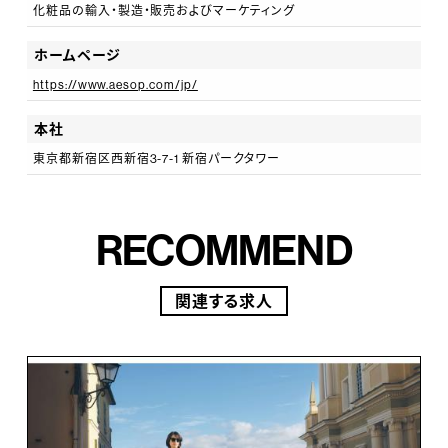
な環境です。店舗設計やキャンペーンごとのディスプレイ
化粧品の輸入・製造・販売およびマーケティング
からもインスピレーションを受けることができ、毎日刺激
ホームページ
に溢れています。良い部分に目を向けられる「しなやか
https://www.aesop.com/jp/
さ」、自分の特徴を活かした「自分らしさ」が大事だと思
います。
本社
東京都新宿区西新宿3-7-1 新宿パークタワー
RECOMMEND
関連する求人