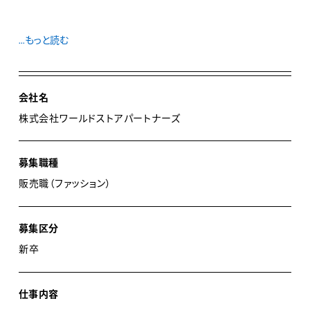
ワールドグループは「創造全力、価値共有。つねに、その
...もっと読む
上をめざして。」を合言葉に、ファッションの世界で、60年
以上、常に新しい提案をお客さまに届けている『価値創
造グループ』です。ブランド事業では、あらゆるチャネル
会社名
で、レディース、メンズ、キッズなど、幅広い世代から愛さ
株式会社ワールドストアパートナーズ
れるブランドを展開しています。ファッションとは、ひとり
ひとりの個性を表現する、日々の生活を彩る存在です。お
募集職種
客様に寄り添い、喜びを高めていくドレッサーの仕事を通
販売職（ファッション）
し、私達と一緒にチャレンジを続ける仲間を求めていま
す。
募集区分
新卒
ワールドグループでは、販売職のことを『Dresser（ドレッ
サー）』と呼びます。ファッションを通して、自分も磨きな
がらお客様を最高に輝かせる仕事。お客様に最高の着こ
仕事内容