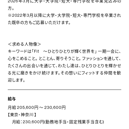
2026年3月に大学・大学院・短大・専門学校を卒業見込みの
方。
【主要ブランド】
※2022年3月以降に大学・大学院・短大・専門学校を卒業され
た既卒の方もご応募いただけます。
OPAQUE.CLIP（オペークドットクリップ）
index (インデックス）
SHOO・LA・RUE（シューラルー）
＜求める人物像＞
UNTITLED（アンタイトル）
キーワードは「Fit ～ひとりひとりが輝く世界を」 一期一会に、
INDIVI（インディヴィ）
心をこめること。 とことん、寄りそうこと。 ファッションを通して、
COUP DE CHANCE（クードシャンス）
たくさんの出会いを通じて、わたし達は、ひとりひとりを輝かせ
Reflect（リフレクト）
る光に磨きをかけ続けます。その想いにフィットする仲間を歓
迎します。
TAKEO KIKUCHI（タケオ キクチ）
THE SHOP TK（ザ ショップ ティーケー）
Dessin（デッサン）
給与
DRESSTERIOR（ドレステリア） etc
月給 205,600円 ～ 230,600円
【東京・神奈川 】
月給：230,600円(勤務地手当・固定残業手当含む)