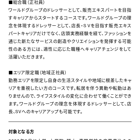
なしを提案するために、いつも自分自身が＜最高の自分
■総合職（正社員）
ワールドグループのドレッサーとして、販売エキスパートを目指
＞でいる。そんな思いが込められています。
すキャリアからスタートするコースです。ワールドグループの理
念を体現するドレッサーとして、店長・S Vを目指す販売エキス
ティーンから憧れられる存在として輝く人もいれば、洗練
パートキャリアだけでなく、店頭実務経験を経て、ファッションを
されたキャリアブランドをスタイリッシュに着こなす人も
通じた新たなサービスの創造やクリエイションを発揮する可能
います。店舗でこだわりのメンズブランドについて熱く語
性のある方には、適性に応じた職種へキャリアチェンジをして
る方もいれば、一度の接客を通じてお客様との一生の関
活躍いただきます。
係を築く方もいます。働く人の数だけ、働き方にも個性が
■エリア限定職（地域正社員）
あり、それぞれが自分らしいスタイルを持っています。そ
勤務エリアを限定し自身の生活スタイルや地域に根差したキャ
れぞれの個性を最大限に輝かせられる存在であるよう、
リアを重視したい方のコースです。転居を伴う異動や転勤はあ
私たちは、私たち自身の光に磨きをかけ続けます。
りませんので、ライフスタイルの変化に合わせて働くことができ
ます。ワールドグループの理念を体現するドレッサーとして、店
新しい服を買うことは、新しい「私」を手に入れること。
長、SVへのキャリアアップも可能です。
ひとりひとりがそれぞれに輝く、すばらしい世界（ワール
ド）があると信じて。
対象となる方