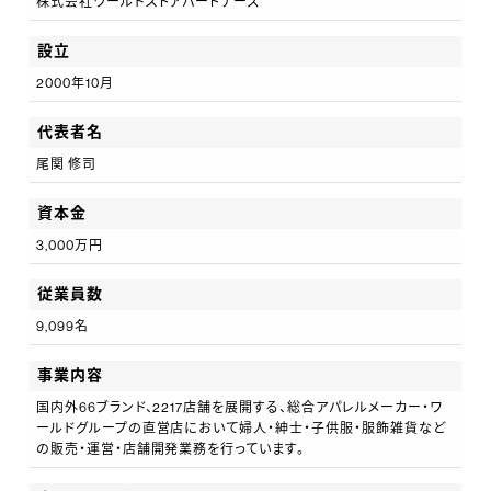
株式会社ワールドストアパートナーズ
性を発揮して新たな価値を生み出せる仕事を見つけても
らいたいと思います。多様な価値観をもつ仲間たちとワン
設立
チームになれれば、仕事は非常にエキサイティングなも
2000年10月
のになることでしょう。
代表者名
尾関 修司
これらの事業を支えるのは、多様な価値観と協力を重視
する人材です。ワールドグループのDNAには「多様性」と
資本金
「挑戦」が根付いており、私たちは常に新たなチャレンジ
3,000万円
を追い求めています。
従業員数
9,099名
ファッションを通じて個性を表現し、生活に彩りを加え、
お客さまに勇気を与えることが私たちの使命です。多様
事業内容
な価値創造に興味があり、刺激的な職場を求める皆さん
国内外66ブランド、2217店舗を展開する、総合アパレルメーカー・ワ
ールドグループの直営店において婦人・紳士・子供服・服飾雑貨など
にお会いできることを楽しみにしています。
の販売・運営・店舗開発業務を行っています。