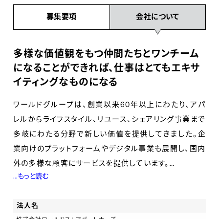
募集要項
会社について
多様な価値観をもつ仲間たちとワンチーム
になることができれば、仕事はとてもエキサ
イティングなものになる
ワールドグループは、創業以来60年以上にわたり、アパ
レルからライフスタイル、リユース、シェアリング事業まで
多岐にわたる分野で新しい価値を提供してきました。企
業向けのプラットフォームやデジタル事業も展開し、国内
外の多様な顧客にサービスを提供しています。
...もっと読む
今、就職という大きな人生の転換点に立つ皆さんには、
法人名
異なる価値観や考え方を尊重し、刺激を受け、自らの個