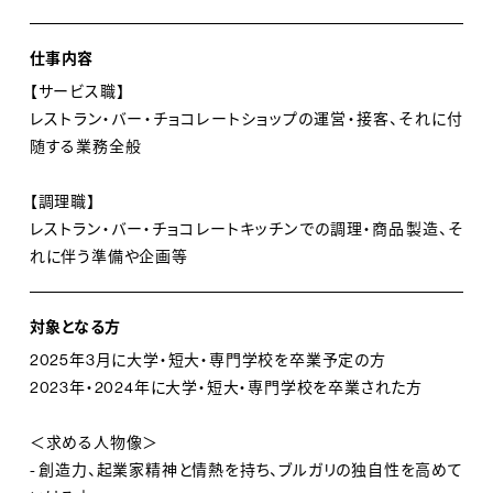
長い歴史を誇り世界中で愛されるラグジュアリーブラン
ドでありながら、「ブルガリ 東京・大阪レストラン」は小規
仕事内容
模でアットホームなチームです。新入社員からジェネラル
【サービス職】
レストラン・バー・チョコレートショップの運営・接客、それに付
マネージャーまで、お互いの顔と名前がわかり、所属やポ
随する業務全般
ジションを超えて意見を交換することができる。
だからこそ得られる成長が、「ブルガリ 東京・大阪レスト
【調理職】
ラン」にはあるのです。
レストラン・バー・チョコレートキッチンでの調理・商品製造、そ
れに伴う準備や企画等
対象となる方
2025年3月に大学・短大・専門学校を卒業予定の方
2023年・2024年に大学・短大・専門学校を卒業された方
＜求める人物像＞
- 創造力、起業家精神と情熱を持ち、ブルガリの独自性を高めて