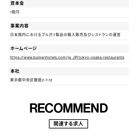
イル・リストランテ ルカ・ファンティンは、2011年より12年
資本金
連続ミシュランガイド1つ星を獲得したほか、「The 50
1億円
Best Italian Restaurants in the World 2024」では39位
事業内容
を獲得しています。
日本国内におけるブルガリ製品の輸入販売及びレストランの運営
チョコレートは工房で1つずつ手作りで作られており、ジ
ュエラーとしてクリエーションに対峙するのと同じ情熱を
ホームページ
チョコレート・ジェムズ（チョコレートの宝石）に注いでい
https://www.bulgarihotels.com/ja_JP/tokyo-osaka-restaurants
ます。
本社
東京都中央区銀座2-7-12
これらをさらに輝かせ、発展させてゆく、エネルギッシュ
なチームの一員を募集いたします。
RECOMMEND
関連する求人