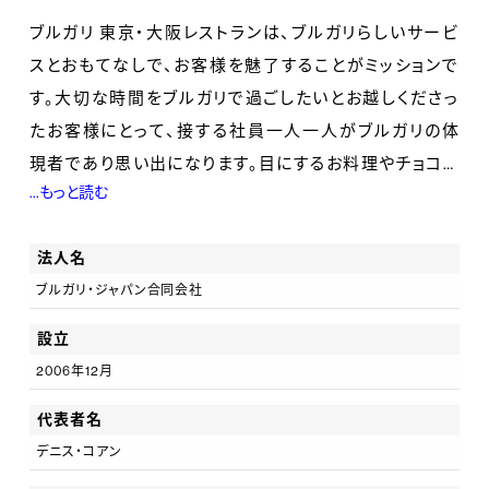
ブルガリ 東京・大阪レストランは、ブルガリらしいサービ
スとおもてなしで、お客様を魅了することがミッションで
す。大切な時間をブルガリで過ごしたいとお越しくださっ
たお客様にとって、接する社員一人一人がブルガリの体
現者であり思い出になります。目にするお料理やチョコレ
...もっと読む
ート1つ1つが、ブルガリでしか出会うことのできない作品
なのです。
法人名
ブルガリ・ジャパン合同会社
新入社員として、知識や技術を身につけることはとても
重要です。しかし、ブルガリ 東京・大阪レストランの一員
設立
ならば、ご自身を磨きながら、自分はどのようにブルガリ
2006年12月
を表現しお客様を魅了するか、能動的に表現して欲しい
代表者名
と考えています。
デニス・コアン