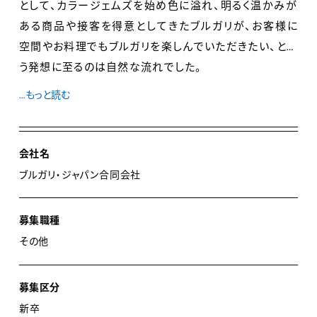
として、カラージェムズを始め色に溢れ、明るく温かみが
ある商品や接客を得意としてきたブルガリが、お客様に
空間やお料理でもブルガリを楽しんでいただきたい、とい
う発想に至るのは自然な流れでした。
...もっと読む
2001年に、ホテル・飲食事業を担う「ブルガリ ホテルズ＆
リゾーツ」を設立。ブルガリ ホテル ミラノの開業を皮切り
に、2007年に日本上陸、「ブルガリ 東京・大阪レストラ
会社名
ン」が開業しました。
ブルガリ・ジャパン合同会社
世界のブルガリの中でも最大規模を誇るブルガリ銀座タ
募集職種
ワーのレストラン、バー、イベントフロアを中心に、現在、
その他
東京と大阪に6つの店舗、それを支えるキッチンやペスト
リー、チョコレートラボでおよそ90名の社員が活躍してい
募集区分
ます。
新卒