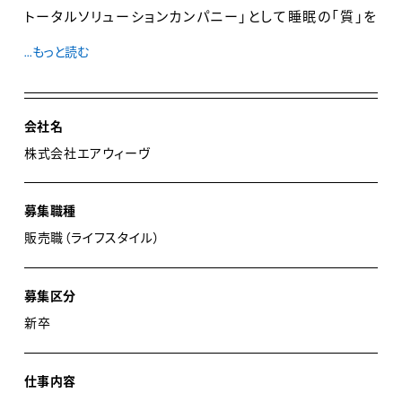
トータルソリューションカンパニー」として睡眠の「質」を
提供しています。ただ寝具を売ることとは違い、睡眠の質
...もっと読む
を向上させ、世界中の人々の豊かな生活を実現する『生
活インフラ事業』としての役割を果たすことをミッション
に事業活動を行っています。
会社名
株式会社エアウィーヴ
【商品のこだわり】
エアウィーヴは様々な環境下で睡眠研究を行い、睡眠の
募集職種
質を追求してきました。結果として、エアウィーヴの質の
販売職（ライフスタイル）
高い眠りが科学的に証明されております。そのこともあ
り、常にベストな状態を求められる一流アスリート、リッ
募集区分
ツパリや加賀屋などの高級ホテル・旅館にもエアウィー
新卒
ヴが選ばれています。これまでの知見を活かして、2020
年には個々人の体系に合わせてカスタマイズできる寝具
を開発。これからは寝具のリサイクルや新素材の開発な
仕事内容