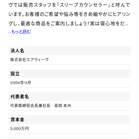
ヴでは販売スタッフを『スリープカウンセラー』と呼んで
います。お客様のご希望や悩み等をきめ細やかにヒアリン
グし、最適な商品をご案内しましょう！実は寝心地をだけ
...もっと読む
ではなく科学的データに基づいた提案もしておりま
す！”マットレスフィット”という計測機械でお客様のお身
法人名
体にあった硬さのカスタマイズを提案します。
株式会社エアウィーヴ
■ステップアップ
設立
複数店舗を管轄しながら店舗のサポートと商業施設との
2004年11月
リレーション構築を行うエリアマネージャーや、新人トレ
代表者名
ーニングやSCの販売レベル向上のための教育研修を行
代表取締役会長兼社長 高岡 本州
うトレーナーなど営業部門として、会社の売上アップにつ
ながる組織づくりや現場のマネジメント業務を行います。
資本金
3,000万円
■充実した研修制度