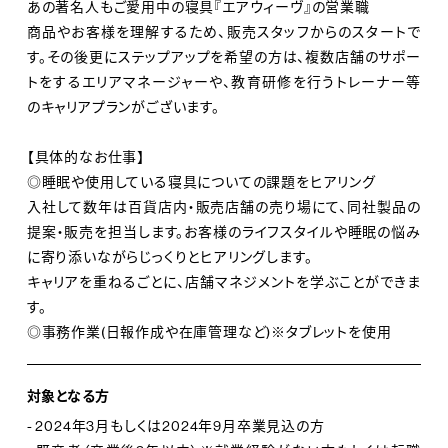
どにも力を入れてまいります。
あの著名人もご愛用中の寝具『エアウィーヴ』の営業職
商品やお客様を理解するため、販売スタッフからのスタートで
す。その後更にステップアップを希望の方は、複数店舗のサポー
トをするエリアマネージャーや、教育研修を行うトレーナー等
のキャリアプランがございます。
【具体的なお仕事】
◎睡眠や使用している寝具についての課題をヒアリング
入社して数年は百貨店内・販売店舗の売り場にて、同社製品の
提案・販売を担当します。お客様のライフスタイルや睡眠の悩み
に寄り添いながらじっくりとヒアリングします。
キャリアを重ねるごとに、店舗マネジメントを学ぶことができま
す。
◎事務作業(日報作成や在庫管理など)※タブレットを使用
対象となる方
- 2024年3月もしくは2024年9月卒業見込の方