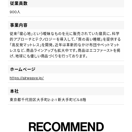
従業員数
入社後は愛知県にて約1か月半の研修を行います。座学
900人
研修や工場研修、電話応対研修等を経て、配属直前には
エアウィーヴの販売員としての心構えや立ち居振る舞い
事業内容
を学ぶ入店前研修があります。その後もフォローアップ
従来「寝心地」という曖昧なものを元に販売されていた寝具に、科学
的アプローチとテクノロジーを導入して、「質の高い睡眠」を提供する
研修やトランジショントレーニング（新卒1～3年目合同）
「高反発マットレス」を開発。近年は革新的なかけ布団やベットマット
等もあり、配属後の教育体制も手厚く、定期的に同期に
レスなど、商品ラインアップも拡大中です。商品はエコファーストを掲
げ、地球にも優しい商品づくりを行っております。
会って共に学ぶ機会を設けております。
ホームページ
https://airweave.jp/
本社
東京都千代田区大手町2-2-1 新大手町ビル8階
RECOMMEND