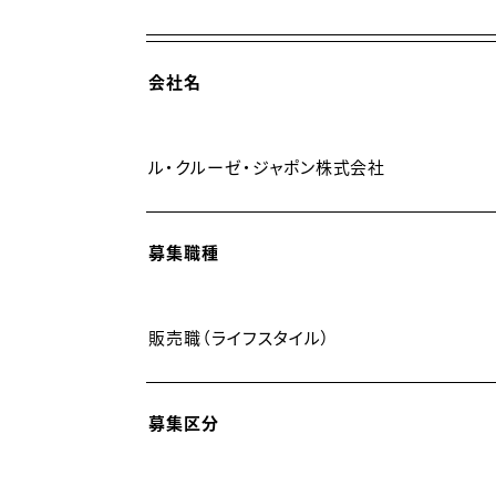
ートしました。Whole sales,Retail（2
ネルと幅広いステージでお客様へ“ル・クルーゼ
会社名
キャリアパス
----------------
ル・クルーゼ・ジャポン株式会社
入社後は店舗スタッフとして接客販売、製品
だきます。その後、 店長に着任し、予算管理
規模店舗の店長や、店舗運営のサポートを行う
募集職種
ィスでの業務、人事など管理部門での業務など
販売職（ライフスタイル）
研修制度
------------
入社時研修：入社後、約2週間本社にて研修
募集区分
入社後2年間でビジネススキル研修（ロジカル
理）