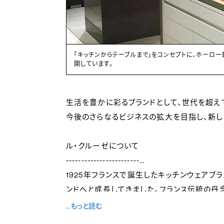
食器まで多岐に渡り展
製品レンタル制度や、製品プレゼントの 制度がありま
さんの方に伝えてください。
生活を豊かに彩るブランドとして、世代を超え
今後のさらなるビジネスの拡大を目指し、新し
ル・クルーゼについて
------------------------
1925年フランスで誕生したキッチンウェアブラ
ンドへと成長してきました。フランス伝統の丹
製品を作り続けています。 機械だけでは到底
...もっと読む
なく投入し、「本物」をお届けすることを目指し