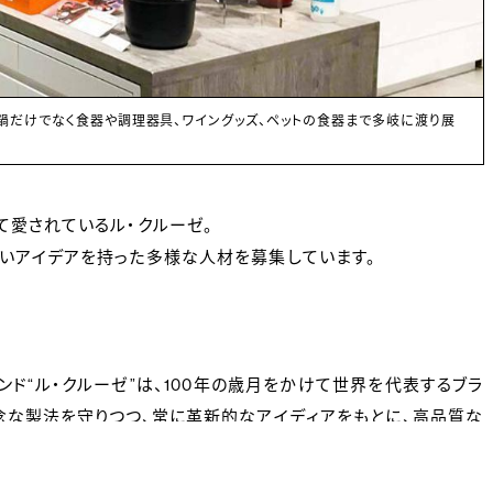
す。製品の使い心地を体感し、 ぜひあなたの言葉でル・クルーゼの魅力を たく
て愛されているル・クルーゼ。
いアイデアを持った多様な人材を募集しています。
ンド“ル・クルーゼ”は、100年の歳月をかけて世界を代表するブラ
念な製法を守りつつ、常に革新的なアイディアをもとに、高品質な
生み出すことのできない、“ル・クルーゼ”が誇る職人の技を惜しみ
ています。1991年私たちは「ル・クルーゼ」の日本支社としてスタ