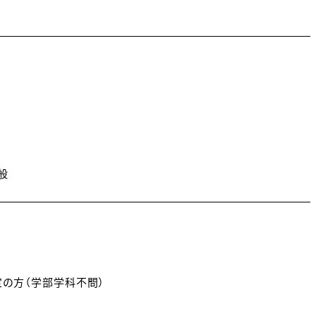
評価者トレーニング
ッキング研修あり
般
定の方（学部学科不問）