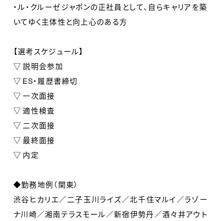
・ル・クルーゼジャポンの正社員として、自らキャリアを築
いてゆく主体性と向上心のある方
【選考スケジュール】
▽ 説明会参加
▽ ES・履歴書締切
▽ 一次面接
▽ 適性検査
▽ 二次面接
▽ 最終面接
▽ 内定
◆勤務地例（関東）
渋谷ヒカリエ／二子玉川ライズ／北千住マルイ／ラゾー
ナ川崎／湘南テラスモール／新宿伊勢丹／酒々井アウト