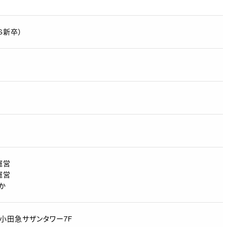
S新卒）
運営
運営
か
1小田急サザンタワー7F