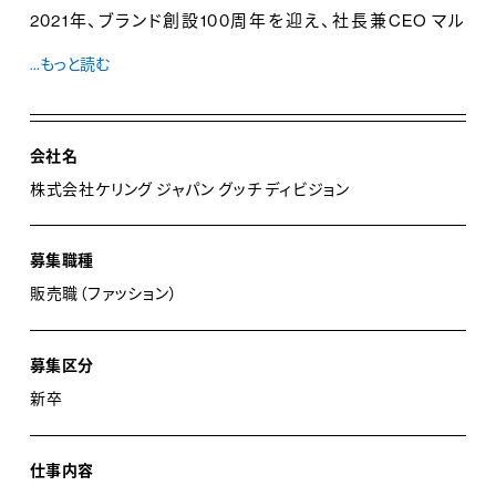
2021年、ブランド創設100周年を迎え、社長兼CEO マル
コ・ビッザーリのもと「ラグジュアリーを再定義する」とい
...もっと読む
うミッションを掲げ、クリエイティビティとイノベーション、
イタリアのクラフツマンシップをブランドバリューの核とし
ながら、次の時代に向けて歩みを続けていきます。
会社名
株式会社ケリング ジャパン グッチ ディビジョン
募集職種
販売職（ファッション）
募集区分
新卒
仕事内容