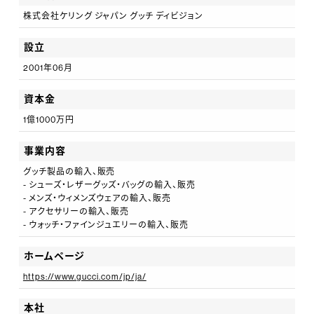
株式会社ケリング ジャパン グッチ ディビジョン
はじめはClient Advisor/Operation Staffよりスタートい
ただき、その後Seniorポジション、マネジメント、スペシャ
設立
リスト等様々なキャリアパスを実現することができます。
2001年06月
資本金
1億1000万円
事業内容
グッチ製品の輸入、販売
- シューズ・レザーグッズ・バッグの輸入、販売
- メンズ・ウィメンズウェアの輸入、販売
- アクセサリーの輸入、販売
- ウォッチ・ファインジュエリーの輸入、販売
ホームページ
https://www.gucci.com/jp/ja/
本社