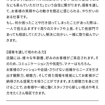
プレゼンテーションも実施しています。
なにも喜んでいただけた」という自信に繋がります。接客を通し
て、お客様の笑顔や心の動きを間近に感じられる、やりがいの
このチャレンジを支えるのは、多くはジュエリー業界未経
ある仕事です。
験からスタートした20代、30代の若手社員です。
もし、何か困ったことや行き詰ってしまったことがあった際は、
進化を続けるブランドで、自身が成長とブランドの進化を
一人で抱え込まずすぐ周りのスタッフや上長、そして他部門で
実感しませんか？
あっても相談してください。解決に向かい、一緒に取り組んでい
きます。
【接客を通して培われる力】
店舗には、様々な年齢層、好みのお客様がご来店されます。そ
のため、コミュニケーション力や気配り、マナーはもちろん、
お客様のファッションや会話・さりげない目線からニーズを引き
出す観察力、傾聴力、そして得た情報を根拠にしてお客様がご
納得される提案力を培うことができます。また傾聴力を身に付
けることで、お客様や一緒に働くスタッフから新しい視点や考え
方をたくさん吸収できます。