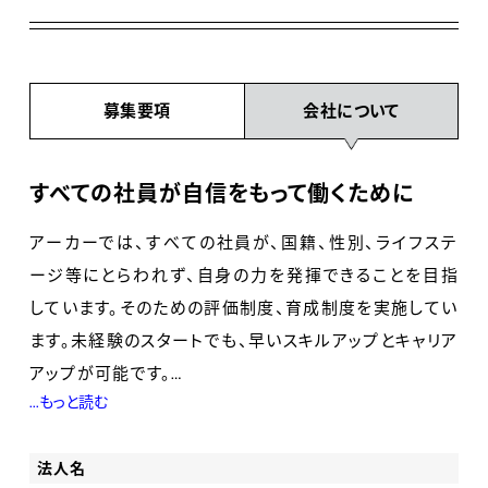
募集要項
会社について
すべての社員が自信をもって働くために
アーカーでは、すべての社員が、国籍、性別、ライフステ
ージ等にとらわれず、自身の力を発揮できることを目指
しています。そのための評価制度、育成制度を実施してい
ます。未経験のスタートでも、早いスキルアップとキャリア
アップが可能です。
...もっと読む
-Keyword 1 評価制度-
法人名
成果に基づく評価と昇進・昇格を実施しています。半年ご