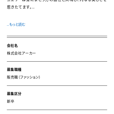
惹きたてます。
AHKAHは1997年のブランド設立以来、上質な素材を用
...もっと読む
いながら自身のセンスで楽しめるジュエリーブランドとし
て、国内で確固たる地位を築いてきました。
2018年に株式会社TASAKIのグループに入り、経営体制
会社名
を刷新。グローバル展開をはじめ、様々なチャレンジを続
株式会社アーカー
けています。
募集職種
【Keyword 1 クリエイティビティ】
販売職（ファッション）
2020年にクリエイティブディレクターとして英国のデザ
イナーKatie Hillier（ケイティ ヒリヤー）が就任、2021
募集区分
年からは新たなコレクションとしてAHKAH
新卒
signature（アーカー シグネチャー）を発表しました。
AHKAHのものづくりに息づく「繊細」さと、グローバルに