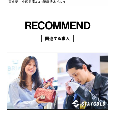
東京都中央区銀座4-4-1銀座清水ビル7F
アーカーで働く社員が大切にしていることは、自身の目
標に向かって明るく前向きに進むチャレンジ志向性と、目
標に向かって力をあわせるプロフェッショナルなチーム
RECOMMEND
ワークです。
関連する求人
-Keyword 素直で、明るく、前向きに-
部署の垣根を超えて、嬉しいことがあればみんなで喜
び、困ったことがあればみんなで解決に取り組む社風で
す。産前産後休業ならびに育児休業からの復職率は
100％です。復職後には育児短時間勤務を利用していた
だき、ご自身のプライベートも大切にしながら、自身の活
躍できるフィールドでキャリアを歩んでいただけます。