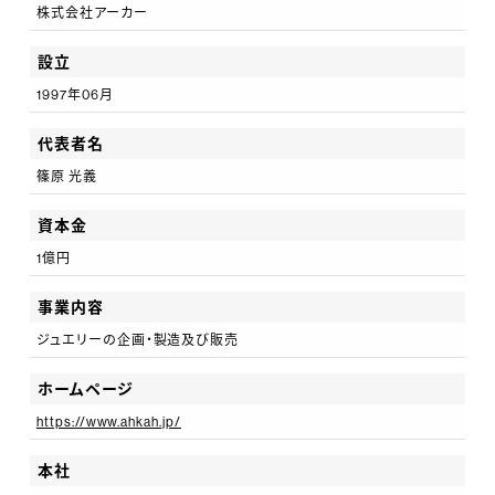
株式会社アーカー
とのサイクルで、上長と一緒に個人の目標を設定し、その
目標に対して「できていること、できていないこと」を振返
設立
ります。また月1回上長がスタッフの個人面談を行い、目
1997年06月
標達成に向けての後押しを行っています。
代表者名
篠原 光義
-Keyword 2育成制度-
社内で作り上げた販売スキルアップ研修のプログラムを
資本金
用いて、継続的に研修を実施しています。販売未経験でご
1億円
入社された新卒新入社員の方も1年後には店舗の主力戦
事業内容
力になり、また、3年目で店舗責任者に抜擢される方もお
ジュエリーの企画・製造及び販売
り、着実に成果を上げています。
存分に活躍いただけるよう全社を挙げてサポートします
ホームページ
のでご安心ください。
https://www.ahkah.jp/
本社
【AHKAHのカルチャー】