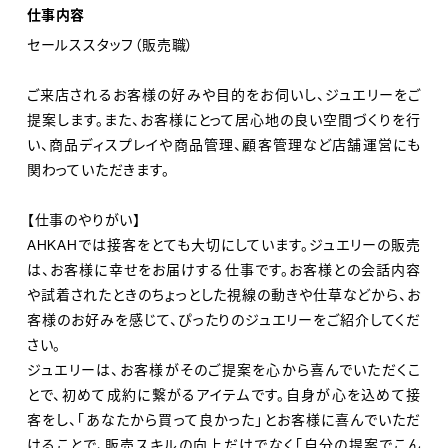
活躍するクリエイティブディレクターの「大胆」な感性が、
仕事内容
これまでにない新たなファインジュエリーを創造してい
セールススタッフ（販売職）
ます。
ご来店されるお客様の好みや目的をお伺いし、ジュエリーをご
AHKAH signatureはAHKAHの新たなアイコンとして、ブ
提案します。また、お客様にとって居心地の良い空間づくりを行
ランドのファンの方々はもちろん、今までAHKAHに触れ
い、商品ディスプレイや商品管理、顧客管理など店舗運営にも
ることが無かった新たなお客様にも高い支持を得ていま
関わっていただきます。
す。
【仕事のやりがい】
AHKAHでは接客をとても大切にしています。ジュエリーの販売
【Keyword 2 グローバル展開】
は、お客様に幸せをお届けする仕事です。お客様との会話内容
2019年以降、アジアの主要マーケットである上海、北京、
や試着されたときのちょっとした視線の動きや仕草などから、お
香港、台北、シンガポールに出店、ヨーロッパではパリの
客様のお好みを感じて、ぴったりのジュエリーをご紹介してくだ
百貨店”Le Bon Marche”での展開を強化しました。また、
さい。
ロンドンにあるセレクトショップ”Dover Street Market
ジュエリーは、お客様がそのご提案を心から喜んでいただくこ
London”や、パリの百貨店”Printemps Haussmann”
とで、初めて成約に繋がるアイテムです。自身が心を込めて接
客をし、「あなたから買って良かった」とお客様に喜んでいただ
“Samaritaine”での展開も開始しました。パリではプレス
けることで、販売スキルの向上だけでなく「自分の提案でこん