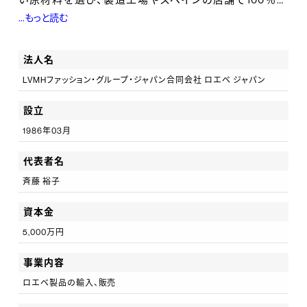
...もっと読む
生可能な電力を使うなど素材調達からデザイン、製造、
包装、建物、運営に至るまであらゆる分野における新た
法人名
なサステナブルな手法を模索しています。
LVMHファッション・グループ・ジャパン合同会社 ロエベ ジャパン
【キャリアアップ】
設立
クライアントアドバイザー⇒シニアクライアントアドバイ
1986年03月
ザー⇒セールスを究めた『スペシャリスト』。またレディト
代表者名
ゥウェアやシューズのプロフェッショナルである『レディト
斉藤 裕子
ゥウェアスペシャリスト』や『シューズスペシャリスト』。ま
たは店舗マネジメントを行う『チームリーダー』『デパート
資本金
メントマネージャー』『アシスタントストアマネージャー』
5,000万円
『ストアマネージャー』など、多彩なキャリアがございま
事業内容
す。
ロエベ製品の輸入、販売