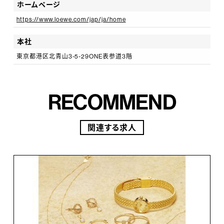
【トレーニング】
ホームページ
入社後の導入研修では、ロエベの歴史・基礎知識・接客
https://www.loewe.com/jap/ja/home
について、講義やロールプレイングを通じてじっくりと学
本社
ぶことができ、配属後は先輩社員（メンター）がついて一
東京都港区北青山3-5-29ONE表参道3階
人前になるまでしっかりサポートします。その後も、社員
の成長を支援するプログラムを豊富にご用意していま
す。
RECOMMEND
関連する求人