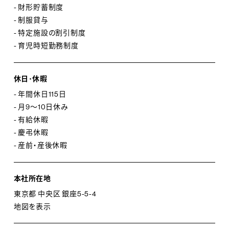
学びます。
- 財形貯蓄制度
・新卒2年目研修・・・入社2年目には、改めてビジネスの
- 制服貸与
基本を学び、今後の担っていく役割やアルマーニでの取り
- 特定施設の割引制度
組みについて知識を深めます。
- 育児時短勤務制度
・セルフリーダーシップ研修・・・セルフリーダーシップの
理解や、リーダーとして後輩上司との関係構築について
休日･休暇
学びます。
- 年間休日115日
・Armani People Value・・・入社5年目～10年目を対象
- 月9～10日休み
に、幅広い視点での業務の効率と効果をチームで考え、
- 有給休暇
- 慶弔休暇
組織における提案プロセスを6か月間で体得します。
- 産前・産後休暇
・各ブランドでの研修・・・ブランドごとに特化した内容で
様々な研修がございます。アルマーニプロダクトの特徴や
本社所在地
ストーリーテリング、ジュエリー・時計の知識や販売スキ
ル等学びます。
東京都 中央区 銀座5-5-4
地図を表示
※ 他にも様々な研修を実施しており、社員の成長とキャ
リアアップをサポートしています。