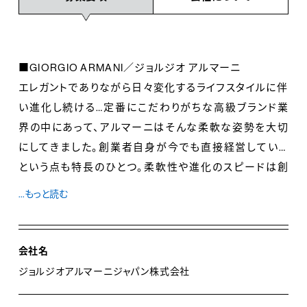
■GIORGIO ARMANI／ジョルジオ アルマーニ
エレガントでありながら日々変化するライフスタイルに伴
い進化し続ける…定番にこだわりがちな高級ブランド業
界の中にあって、アルマーニはそんな柔軟な姿勢を大切
にしてきました。創業者自身が今でも直接経営している
という点も特長のひとつ。柔軟性や進化のスピードは創
業以来、変わりありません。変化する時代を捉え進化する
...もっと読む
アルマーニが、新たな時代の流れを形作り未来を提案す
る…私たちはこの瞬間も進化を続けています。
会社名
■EMPORIO ARMAN／エンポリオ アルマーニ
ジョルジオアルマーニジャパン株式会社
デザイナー ジョルジオ・アルマーニが提案する都会的で
ファッショナブルなコレクション、エンポリオ アルマーニ。