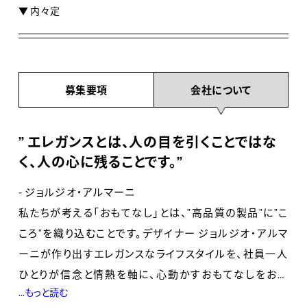
▼ 内々定
募集要項
会社について
” エレガンスとは、人の目を引くことではな
く、人の心に残ることです。”
- ジョルジオ・アルマーニ
私たちが考える「おもてなし」とは、”高品質の製品”に”こ
ころ”を織り込むことです。デザイナー ジョルジオ・アルマ
ーニが作り出すエレガンスなライフスタイルを、社員一人
ひとりが信念と情熱を軸に、心動かすおもてなしをお客
...もっと読む
様に提供しております。アルマーニを身に纏い、お客様へ