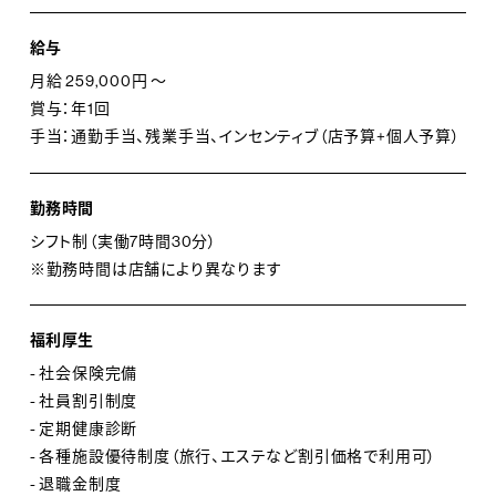
ルで取り入れられています。
給与
月給 259,000円 ～
賞与：年1回
【キャリアパス】
手当：通勤手当、残業手当、インセンティブ（店予算+個人予算）
入社後、クライアントアドバイザーとして店舗での接客・
販売からキャリアをスタート頂きます。ご経験を積まれた
勤務時間
後に、販売のスペシャリスト、店舗運営・人材育成など店
舗全体のマネジメント、ブランド間の異動、またはマーケ
シフト制（実働7時間30分）
※勤務時間は店舗により異なります
ティングやPRといったオフィス業務への道など、多岐に
わたるキャリアパスの選択がございます。
福利厚生
- 社会保険完備
【研修制度】
- 社員割引制度
- 定期健康診断
・新卒入社研修・・・新入社員を対象として、約2ヶ月間、
- 各種施設優待制度（旅行、エステなど割引価格で利用可）
アルマーニの接客販売やベーシックなビジネスマナーを
- 退職金制度