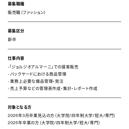
募集職種
アルマーニらしい遊び心のあるコーディネートや、フレッ
販売職（ファッション）
シュなカラーリングが印象的なラインナップは、ジャケッ
ト、パンツ、シックなドレス、また着心地の良いカジュアル
募集区分
ウエアから、スポーツウエア、レザーアクセサリー、シュー
新卒
ズ、ジュエリーに至るまで、機能的で洗練されたアイテム
を、トータルコーディネートでお楽しみいただけます。
仕事内容
■A|X ARMANI EXCHANGE／アルマーニ エクスチェン
-「ジョルジオアルマーニ」での接客販売
- バックヤードにおける商品管理
ジ
- 業務上必要な備品管理・発注
アルマーニエクスチェンジは、1991年、『ジョルジオ・アル
- 売上予算などの管理表作成・集計・レポート作成
マーニ』のヤングカジュアルラインとしてスタートしまし
た。Ｔシャツやカットソー、デニムなど"シンプル"かつ"カジ
対象となる方
ュアル"な物を中心とし、アルマーニの特徴である"素材へ
2026年3月卒業見込の方（大学院/四年制大学/短大/専門）
のこだわり"や独自の"巧みな配色"は、メンズ・レディース
2025年卒業の方（大学院/四年制大学/短大/専門）
ともに世界中の若者から支持を得ており、様々なスタイ